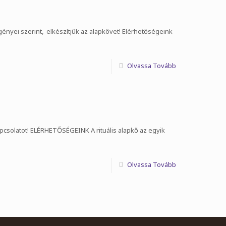
gényei szerint, elkészítjük az alapkövet! Elérhetőségeink
Olvassa Tovább
kapcsolatot! ELÉRHETŐSÉGEINK A rituális alapkő az egyik
Olvassa Tovább