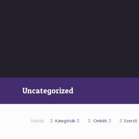
Uncategorized
Szűrés
Kategóriák
Cimkék
Szerző