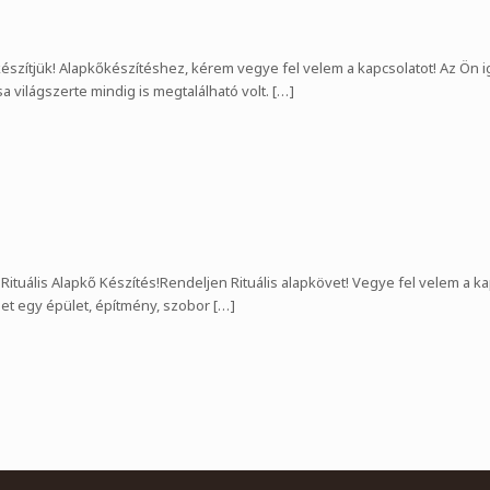
észítjük! Alapkőkészítéshez, kérem vegye fel velem a kapcsolatot! Az Ön i
a világszerte mindig is megtalálható volt.
[…]
s Rituális Alapkő Készítés!Rendeljen Rituális alapkövet! Vegye fel velem a 
et egy épület, építmény, szobor
[…]