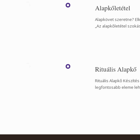
Alapkőletétel
Alapkövet szeretne? Elk
„Az alapkőletétel szokás
Rituális Alapkő
Rituális Alapkő Készíté
legfontosabb eleme leh